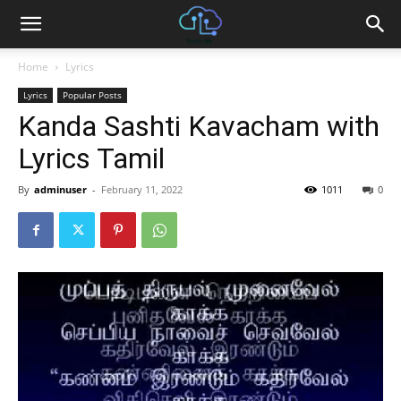
Home
Lyrics
Lyrics
Popular Posts
Kanda Sashti Kavacham with
Lyrics Tamil
By
adminuser
-
February 11, 2022
1011
0