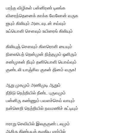
பரந்த விழிகள் பன்னிரண் டிலங்க
விரைந்தெனைக் காக்க வேலோன் வருக
ஐயும் கிலியும் அடைவுடன் சவ்வும்
உய்யொளி சௌவும் உயிரைங் கிலியும்
கிலியுஞ் சௌவும் கிளரொளி யையும்
நிலைபெற் றென்முன் நித்தமும் ஒளிரும்
சண்முகன் நீயும் தனியொளி யொவ்வும்
குண்டலி யாஞ்சிவ குகன் தினம் வருக!
ஆறு முகமும் அணிமுடி ஆறும்
நீறிடு நெற்றியில் நீண்ட புருவமும்
பன்னிரு கண்ணும் பவளச்செவ் வாயும்
நன்னெறி நெற்றியில் நவமணிச் சுட்டியும்
ஈராறு செவியில் இலகுகுண் டலமும்
ஆறிரு திண்புயத் தழகிய மார்பில்