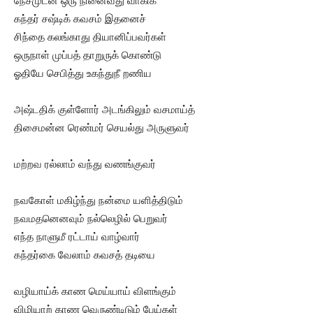
நேசமுடன் ஒரு நினைவது வாகிக்
கந்தர் சஷ்டிக் கவசம் இதனைச்
சிந்தை கலங்காது தியானிப்பவர்கள்
ஒருநாள் முப்பத் தாறுருக் கொண்டு
ஓதியே செபித்து உகந்துநீ றணிய
அஷ்டதிக் குள்ளோர் அடங்கிலும் வசமாய்த்
திசைமன்ன ரெண்மர் செயல்து அருளுவர்
மற்றவ ரல்லாம் வந்து வணங்குவர்
நவகோள் மகிழ்ந்து நன்மை யளித்திடும்
நவமதனெனவும் நல்லெழில் பெறுவர்
எந்த நாளுமீ ரட்டாய் வாழ்வார்
கந்தர்கை வேலாம் கவசத் தடியை
வழியாய்க் காண மெய்யாய் விளங்கும்
விழியாற் காண வெருண்டிடும் பேய்கள்