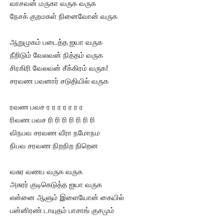
வாசவன் மருகா வருக வருக
நேசக் குறமகள் நினைவோன் வருக
ஆறுமுகம் படைத்த ஐயா வருக
நீறிடும் வேலவன் நித்தம் வருக
சிரகிரி வேலவன் சீக்கிரம் வருக!
சரவண பவனார் சடுதியில் வருக
ரவண பவச ர ர ர ர ர ர ர
ரிவண பவச ரி ரி ரி ரி ரி ரி ரி
விநபவ சரவண வீரா நமோநம
நிபவ சரவண நிறநிற நிறென
வசுர வணப வருக வருக
அசுரர் குடிகெடுத்த ஐயா வருக
என்னை ஆளும் இளையோன் கையில்
பன்னிரண் டாயுதம் பாசாங் குசமும்